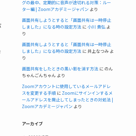
グの最中、定期的に音声が途切れる対策：ルー
ター編 | Zoomアカデミージャパン
より
画面共有しようとすると「画面共有は一時停止
パ
しました」になる時の設定方法
に
小川 貴弘
よ
り
画面共有しようとすると「画面共有は一時停止
しました」になる時の設定方法
に
井上なつみ
よ
ド
り
画面共有をしたときの黒い影を消す方法
に
のん
ちゃんごんちゃん
より
Zoomアカウントに使用しているメールアドレ
スを変更する手順
に
Zoomにサインインするメ
ールアドレスを廃止してしまったときの対処法 |
Zoomアカデミージャパン
より
アーカイブ