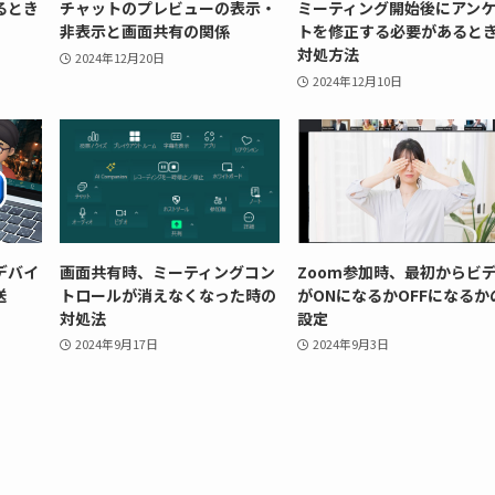
るとき
チャットのプレビューの表示・
ミーティング開始後にアン
非表示と画面共有の関係
トを修正する必要があると
対処方法
2024年12月20日
2024年12月10日
デバイ
画面共有時、ミーティングコン
Zoom参加時、最初からビ
送
トロールが消えなくなった時の
がONになるかOFFになるか
対処法
設定
2024年9月17日
2024年9月3日