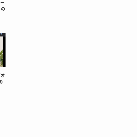
ケー
きの
デオ
の