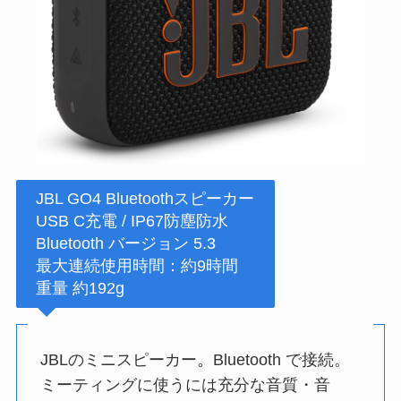
JBL GO4 Bluetoothスピーカー
USB C充電 / IP67防塵防水
Bluetooth バージョン 5.3
最大連続使用時間：約9時間
重量 約192g
JBLのミニスピーカー。Bluetooth で接続。
ミーティングに使うには充分な音質・音