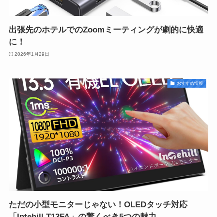
出張先のホテルでのZoomミーティングが劇的に快適
に！
2026年1月29日
おすすめ情報
ただの小型モニターじゃない！OLEDタッチ対応
「Intehill T13FA」の驚くべき5つの魅力