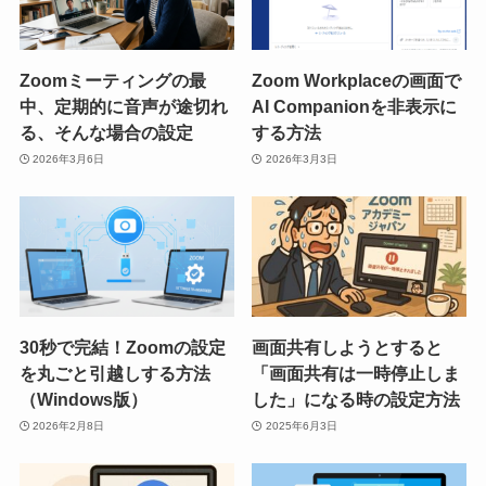
Zoomミーティングの最
Zoom Workplaceの画面で
中、定期的に音声が途切れ
AI Companionを非表示に
る、そんな場合の設定
する方法
2026年3月6日
2026年3月3日
30秒で完結！Zoomの設定
画面共有しようとすると
を丸ごと引越しする方法
「画面共有は一時停止しま
（Windows版）
した」になる時の設定方法
2026年2月8日
2025年6月3日